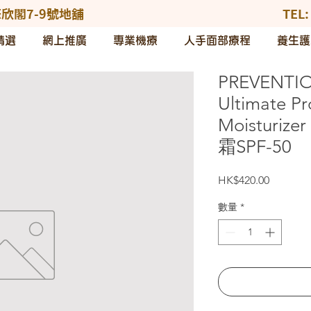
欣閣7-9號地舖
TEL
精選
網上推廣
專業機療
人手面部療程
養生護
PREVENTIO
Ultimate Pr
Moistur
霜SPF-50
價
HK$420.00
格
數量
*