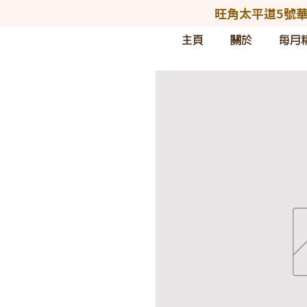
旺角太平道5號華
主頁
關於
每月