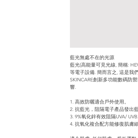
藍光無處不在的光源
藍光
(
高能量可見光線
,
簡稱
: HE
等電子設備
.
簡而言之
,
這是我
SKINCARE
創新多功能數碼防禦
響
.
1.
高效防曬適合戶外使用。
2.
抗藍光，阻隔電子產品發出
3. 9%
氧化鋅有效阻隔
UVA/ UVB
4.
抗氧化複合配方能修復肌膚